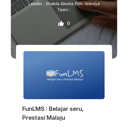
Leader : Shakila Alesha Putri Anindya
Team :
0
FunLMS : Belajar seru,
Prestasi Malaju