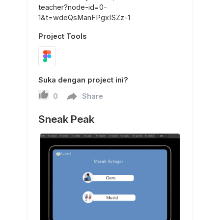
teacher?node-id=0-
1&t=wdeQsManFPgxISZz-1
Project Tools
Suka dengan project ini?
0
Share
Sneak Peak