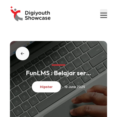
FunLMS : Belajar seru,
Prestasi Malaju
Hipster
19 June 2025