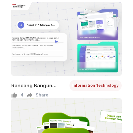
Rancang Bangun
Information Technology
Sistem Pembelajaran
4
Share
Digital Terintegrasi dan
Perpustakaan Lokal
untuk PKBM
Ibadurrahman