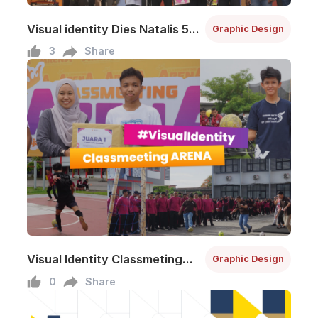
Visual identity Dies Natalis 5
Graphic Design
SMK Telkom Sidoarjo
3
Share
Visual Identity Classmeting
Graphic Design
ARENA - SMK Telkom Sidoarjo
0
Share