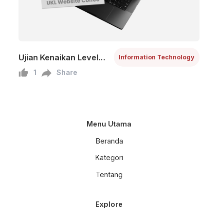
Ujian Kenaikan Level
Information Technology
Kelas 10 SIJA -
1
Share
Membuat Aplikasi
Website Sederhana
Menu Utama
Beranda
Kategori
Tentang
Explore