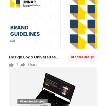
Design Logo Universitas
Graphic Design
Narotama Surabaya
1
Share